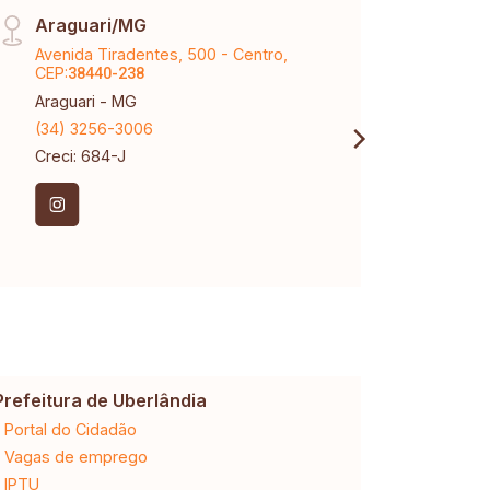
Araguari/MG
Tem 
Avenida Tiradentes, 500 - Centro,
Aveni
CEP:
Tubal
38440-238
Araguari - MG
Uberl
(34) 3256-3006
(34) 
Creci: 684-J
Creci
Prefeitura de Uberlândia
Cemig
Portal do Cidadão
2ª via da 
Vagas de emprego
Ligação n
IPTU
Desligam