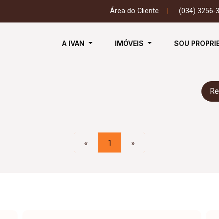
Área do Cliente
|
(034) 3256-
A IVAN
IMÓVEIS
SOU PROPRI
Re
«
1
»