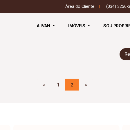
Área do Cliente
|
(034) 3256-
A IVAN
IMÓVEIS
SOU PROPRI
Re
«
1
2
»