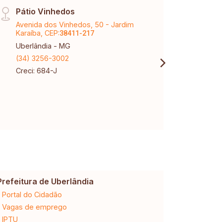
Pátio Vinhedos
Sant
Avenida dos Vinhedos, 50 - Jardim
Aveni
Karaíba, CEP:
Santa
38411-217
Uberlândia - MG
Uberl
(34) 3256-3002
(34) 
Creci: 684-J
Creci
Prefeitura de Uberlândia
Cemig
Portal do Cidadão
2ª via da 
Vagas de emprego
Ligação n
IPTU
Desligam