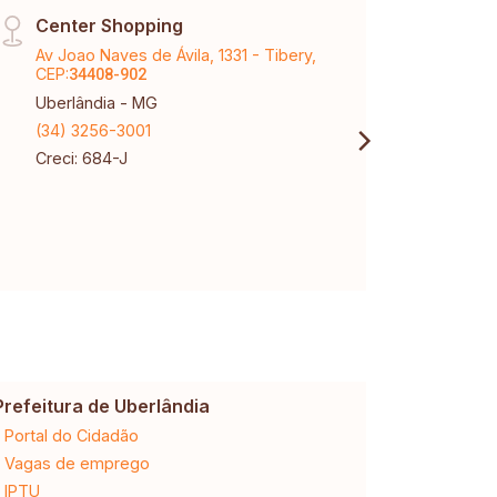
Center Shopping
Tem 
Av Joao Naves de Ávila, 1331 - Tibery,
Aveni
CEP:
Tubal
34408-902
Uberlândia - MG
Uberl
(34) 3256-3001
(34) 
Creci: 684-J
Creci
Prefeitura de Uberlândia
Cemig
Portal do Cidadão
2ª via da 
Vagas de emprego
Ligação n
IPTU
Desligam