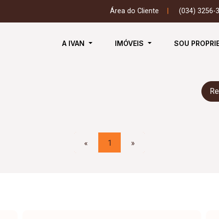
Área do Cliente
|
(034) 3256-
A IVAN
IMÓVEIS
SOU PROPRI
Re
«
1
»