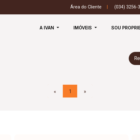
Área do Cliente
|
(034) 3256-
A IVAN
IMÓVEIS
SOU PROPRI
Re
«
1
»