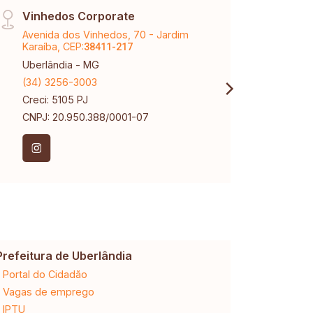
Vinhedos Corporate
Matr
Avenida dos Vinhedos, 70 - Jardim
Rua A
Karaíba, CEP:
CEP:
38411-217
3
Uberlândia - MG
Uberl
(34) 3256-3003
(34) 
Creci: 5105 PJ
Creci
CNPJ: 20.950.388/0001-07
CNPJ:
Prefeitura de Uberlândia
Cemig
Portal do Cidadão
2ª via da 
Vagas de emprego
Ligação n
IPTU
Desligam