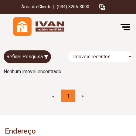
Área do Cliente
|
(034) 3256-3000
Refinar Pesquisa
Nenhum imóvel encontrado
«
1
»
Endereço