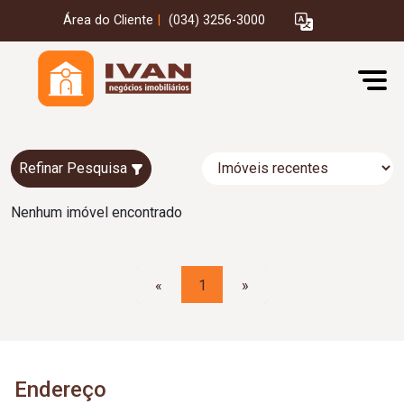
Área do Cliente
|
(034) 3256-3000
Refinar Pesquisa
Nenhum imóvel encontrado
«
1
»
Endereço