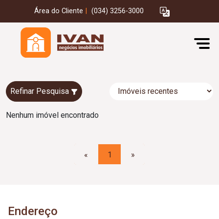
Área do Cliente
|
(034) 3256-3000
Refinar Pesquisa
Nenhum imóvel encontrado
«
1
»
Endereço