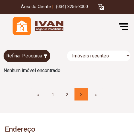
Área do Cliente
|
(034) 3256-3000
Refinar Pesquisa
Nenhum imóvel encontrado
«
1
2
3
»
Endereço