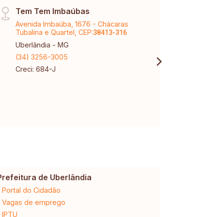
Tem Tem Imbaúbas
Matr
Avenida Imbaúba, 1676 - Chácaras
Rua A
Tubalina e Quartel, CEP:
CEP:
38413-316
3
Uberlândia - MG
Uberl
(34) 3256-3005
(34) 
Creci: 684-J
Creci
CNPJ:
Prefeitura de Uberlândia
Cemig
Portal do Cidadão
2ª via da 
Vagas de emprego
Ligação n
IPTU
Desligam