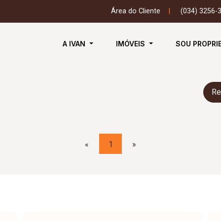
Área do Cliente
|
(034) 3256-
A IVAN
IMÓVEIS
SOU PROPRI
Re
«
1
»