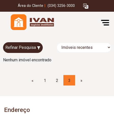
Área do Cliente
|
(034) 3256-3000
Refinar Pesquisa
Nenhum imóvel encontrado
«
1
2
3
»
Endereço