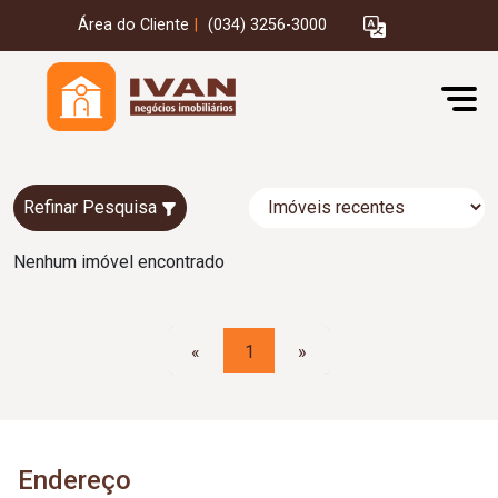
Área do Cliente
|
(034) 3256-3000
Refinar Pesquisa
Nenhum imóvel encontrado
«
1
»
Endereço