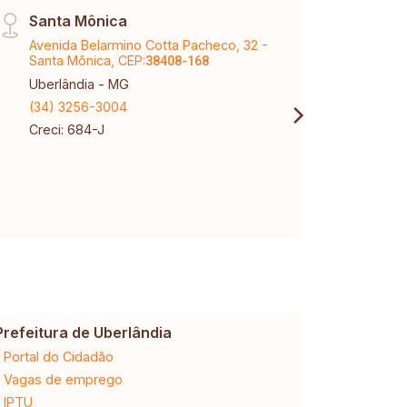
Santa Mônica
Tem 
Avenida Belarmino Cotta Pacheco, 32 -
Aveni
Santa Mônica, CEP:
Tubal
38408-168
Uberlândia - MG
Uberl
(34) 3256-3004
(34) 
Creci: 684-J
Creci
Prefeitura de Uberlândia
Cemig
Portal do Cidadão
2ª via da 
Vagas de emprego
Ligação n
IPTU
Desligam