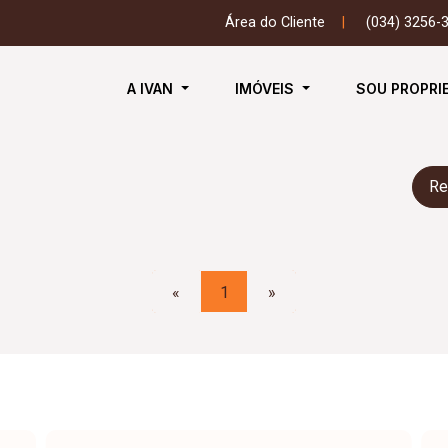
Área do Cliente
|
(034) 3256-
A IVAN
IMÓVEIS
SOU PROPRI
Re
«
1
»