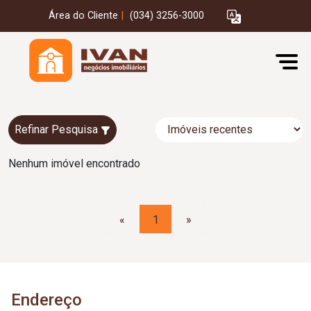
Área do Cliente
|
(034) 3256-3000
Refinar Pesquisa
Nenhum imóvel encontrado
«
1
»
Endereço