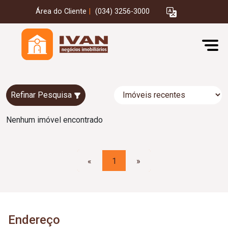
Área do Cliente
|
(034) 3256-3000
Refinar Pesquisa
Nenhum imóvel encontrado
«
1
»
Endereço