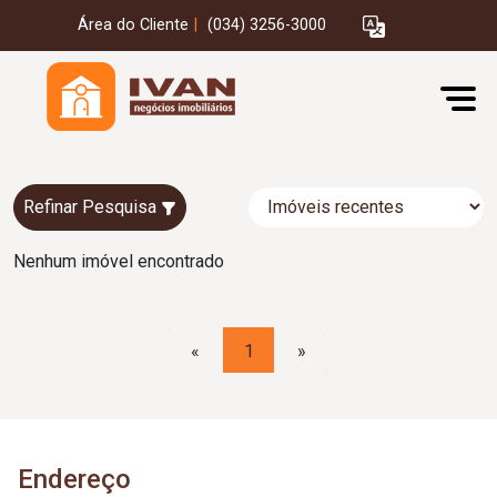
Área do Cliente
|
(034) 3256-3000
Refinar Pesquisa
Nenhum imóvel encontrado
«
1
»
Endereço