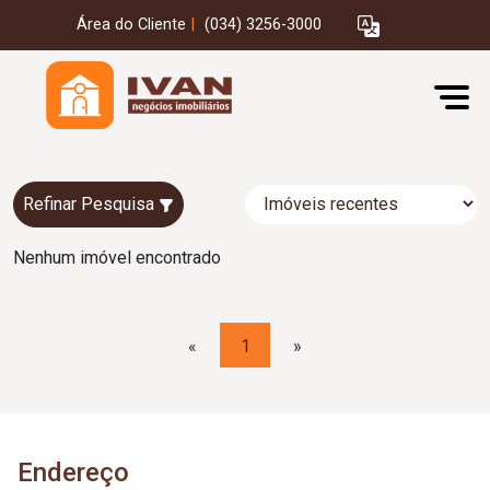
Área do Cliente
|
(034) 3256-3000
Refinar Pesquisa
Nenhum imóvel encontrado
«
1
»
Endereço