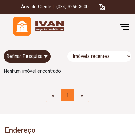
Área do Cliente
|
(034) 3256-3000
Refinar Pesquisa
Nenhum imóvel encontrado
«
1
»
Endereço