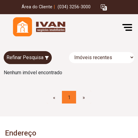
Área do Cliente
|
(034) 3256-3000
Refinar Pesquisa
Nenhum imóvel encontrado
«
1
»
Endereço