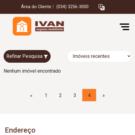
Área do Cliente
|
(034) 3256-3000
Refinar Pesquisa
Nenhum imóvel encontrado
«
1
2
3
4
»
Endereço