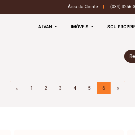
Área do Cliente
|
(034) 3256-
A IVAN
IMÓVEIS
SOU PROPRI
Re
«
1
2
3
4
5
6
»