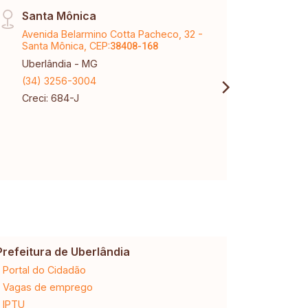
Santa Mônica
Vinh
Avenida Belarmino Cotta Pacheco, 32 -
Aveni
Santa Mônica, CEP:
Karaí
38408-168
Uberlândia - MG
Uberl
(34) 3256-3004
(34) 
Creci: 684-J
Creci
CNPJ:
Prefeitura de Uberlândia
Cemig
Portal do Cidadão
2ª via da 
Vagas de emprego
Ligação n
IPTU
Desligam