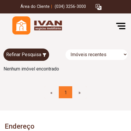
Área do Cliente
|
(034) 3256-3000
Refinar Pesquisa
Nenhum imóvel encontrado
«
1
»
Endereço