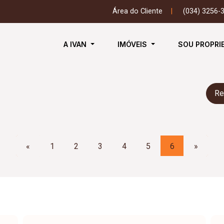
Área do Cliente
|
(034) 3256-
A IVAN
IMÓVEIS
SOU PROPRI
Re
«
1
2
3
4
5
6
»