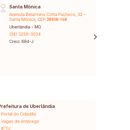
Santa Mônica
Vinh
Avenida Belarmino Cotta Pacheco, 32 -
Aveni
Santa Mônica, CEP:
Karaí
38408-168
Uberlândia - MG
Uberl
(34) 3256-3004
(34) 
Creci: 684-J
Creci
CNPJ:
Prefeitura de Uberlândia
Cemig
Portal do Cidadão
2ª via da 
Vagas de emprego
Ligação n
IPTU
Desligam