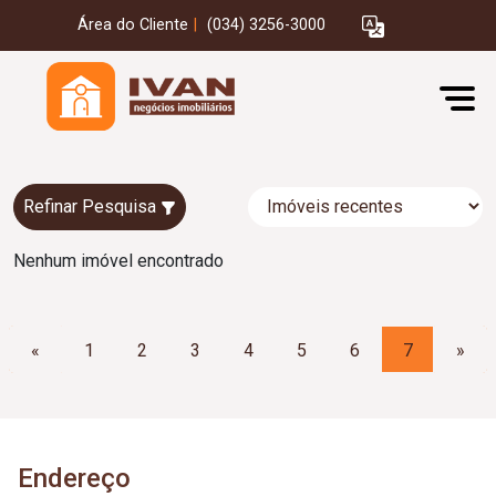
Área do Cliente
|
(034) 3256-3000
Refinar Pesquisa
Nenhum imóvel encontrado
«
1
2
3
4
5
6
7
»
Endereço