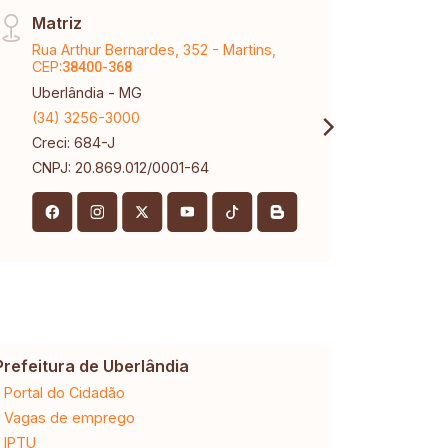
Matriz
Sant
Rua Arthur Bernardes, 352 - Martins,
Aveni
CEP:
Santa
38400-368
Uberlândia - MG
Uberl
(34) 3256-3000
(34) 
Creci: 684-J
Creci
CNPJ: 20.869.012/0001-64
Prefeitura de Uberlândia
Cemig
Portal do Cidadão
2ª via da 
Vagas de emprego
Ligação n
IPTU
Desligam