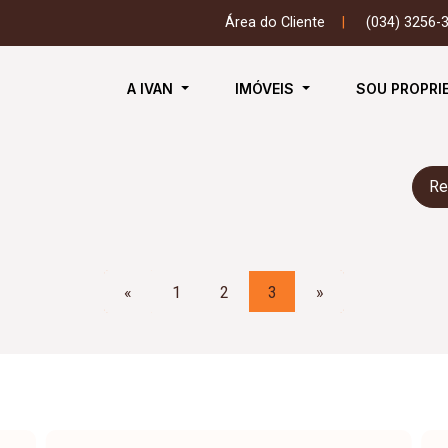
Área do Cliente
|
(034) 3256-
A IVAN
IMÓVEIS
SOU PROPRI
Re
«
1
2
3
»