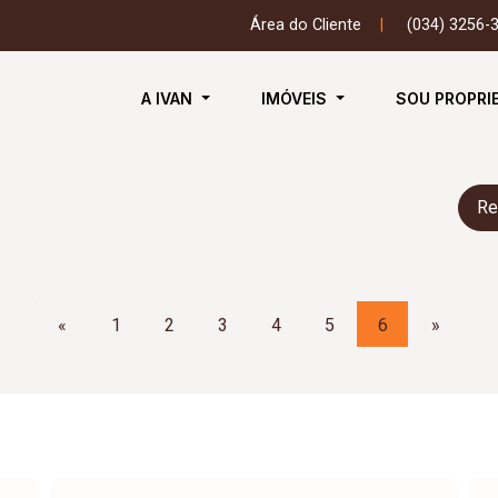
Área do Cliente
|
(034) 3256-
A IVAN
IMÓVEIS
SOU PROPRI
Re
«
1
2
3
4
5
6
»