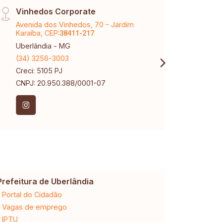
Vinhedos Corporate
Tem 
Avenida dos Vinhedos, 70 - Jardim
Aveni
Karaíba, CEP:
Tubal
38411-217
Uberlândia - MG
Uberl
(34) 3256-3003
(34) 
Creci: 5105 PJ
Creci
CNPJ: 20.950.388/0001-07
Prefeitura de Uberlândia
Cemig
Portal do Cidadão
2ª via da 
Vagas de emprego
Ligação n
IPTU
Desligam