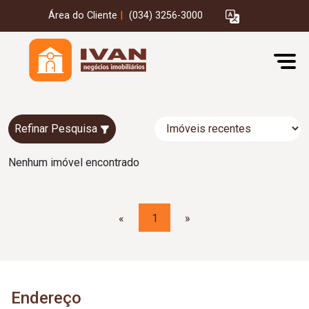
Área do Cliente
|
(034) 3256-3000
Refinar Pesquisa
Nenhum imóvel encontrado
«
1
»
Endereço