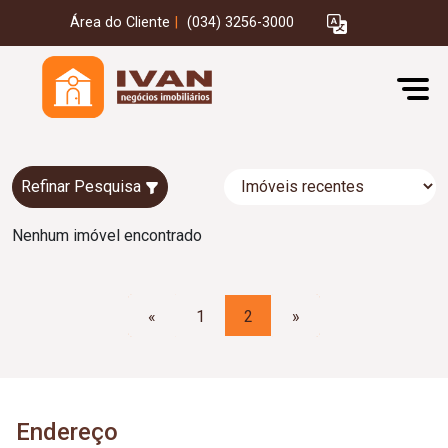
Área do Cliente
|
(034) 3256-3000
Refinar Pesquisa
Nenhum imóvel encontrado
«
1
2
»
Endereço