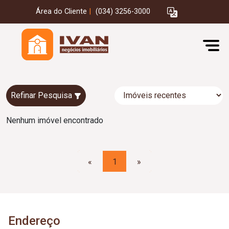
Área do Cliente
|
(034) 3256-3000
Refinar Pesquisa
Nenhum imóvel encontrado
«
1
»
Endereço