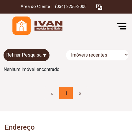
Área do Cliente
|
(034) 3256-3000
Refinar Pesquisa
Nenhum imóvel encontrado
«
1
»
Endereço