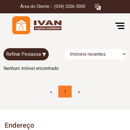
Área do Cliente
|
(034) 3256-3000
Refinar Pesquisa
Nenhum imóvel encontrado
«
1
»
Endereço