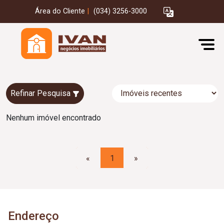
Área do Cliente
|
(034) 3256-3000
Refinar Pesquisa
Nenhum imóvel encontrado
«
1
»
Endereço