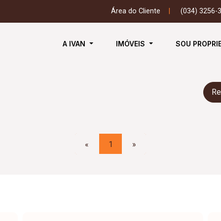
Área do Cliente
|
(034) 3256-
A IVAN
IMÓVEIS
SOU PROPRI
Re
«
1
»