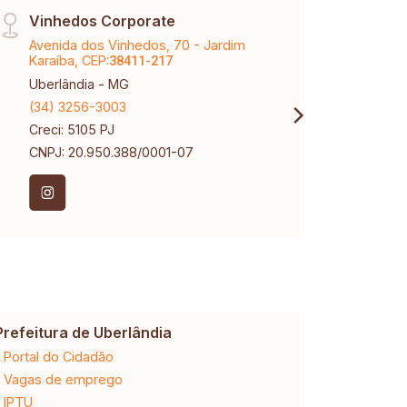
Vinhedos Corporate
Tem 
Avenida dos Vinhedos, 70 - Jardim
Aveni
Karaíba, CEP:
Tubal
38411-217
Uberlândia - MG
Uberl
(34) 3256-3003
(34) 
Creci: 5105 PJ
Creci
CNPJ: 20.950.388/0001-07
Prefeitura de Uberlândia
Cemig
Portal do Cidadão
2ª via da 
Vagas de emprego
Ligação n
IPTU
Desligam