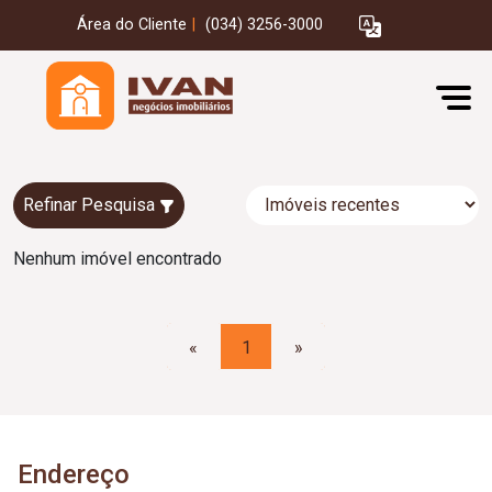
Área do Cliente
|
(034) 3256-3000
Refinar Pesquisa
Nenhum imóvel encontrado
«
1
»
Endereço