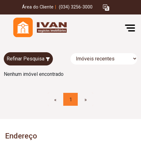
Área do Cliente
|
(034) 3256-3000
Refinar Pesquisa
Nenhum imóvel encontrado
«
1
»
Endereço