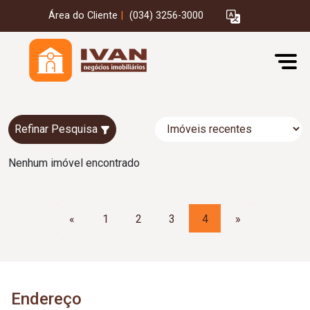
Área do Cliente
|
(034) 3256-3000
Refinar Pesquisa
Nenhum imóvel encontrado
«
1
2
3
4
»
Endereço