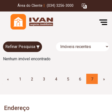
Área do Cliente
|
(034) 3256-3000
Refinar Pesquisa
Nenhum imóvel encontrado
«
1
2
3
4
5
6
7
»
Endereço