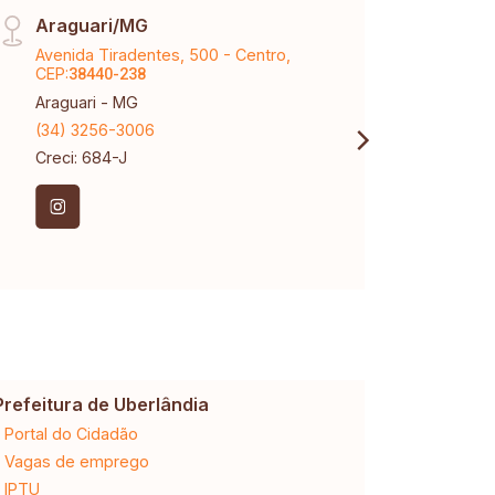
Araguari/MG
Vinh
Avenida Tiradentes, 500 - Centro,
Aveni
CEP:
Karaí
38440-238
Araguari - MG
Uberl
(34) 3256-3006
(34) 
Creci: 684-J
Creci
CNPJ:
Prefeitura de Uberlândia
Cemig
Portal do Cidadão
2ª via da 
Vagas de emprego
Ligação n
IPTU
Desligam