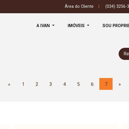
Área do Cliente
|
(034) 3256-
A IVAN
IMÓVEIS
SOU PROPRI
Re
«
1
2
3
4
5
6
7
»