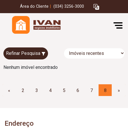
Área do Cliente
|
(034) 3256-3000
Refinar Pesquisa
Nenhum imóvel encontrado
«
2
3
4
5
6
7
8
»
Endereço