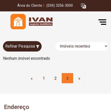
Área do Cliente
|
(034) 3256-3000
Refinar Pesquisa
Nenhum imóvel encontrado
«
1
2
3
»
Endereço