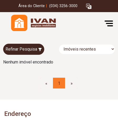
Área do Cliente
|
(034) 3256-3000
Refinar Pesquisa
Nenhum imóvel encontrado
«
1
»
Endereço