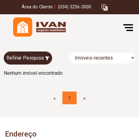
Área do Cliente
|
(034) 3256-3000
Refinar Pesquisa
Nenhum imóvel encontrado
«
1
»
Endereço