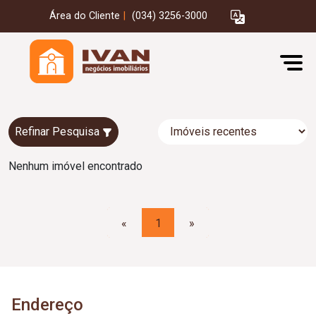
Área do Cliente
|
(034) 3256-3000
Refinar Pesquisa
Nenhum imóvel encontrado
«
1
»
Endereço