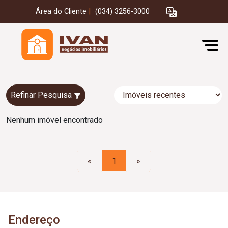
Área do Cliente
|
(034) 3256-3000
Refinar Pesquisa
Nenhum imóvel encontrado
«
1
»
Endereço