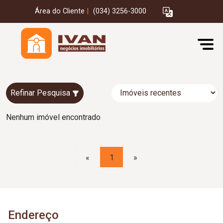
Área do Cliente
|
(034) 3256-3000
Refinar Pesquisa
Nenhum imóvel encontrado
«
1
»
Endereço