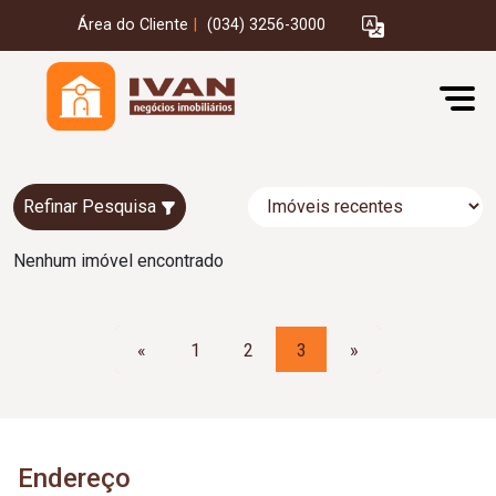
Área do Cliente
|
(034) 3256-3000
Refinar Pesquisa
Nenhum imóvel encontrado
«
1
2
3
»
Endereço