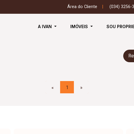
Área do Cliente
|
(034) 3256-
A IVAN
IMÓVEIS
SOU PROPRI
Re
«
1
»