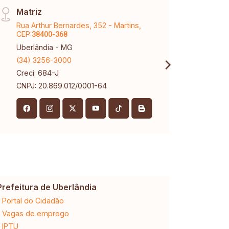
Matriz
Raul
Rua Arthur Bernardes, 352 - Martins,
Aveni
CEP:
Marti
38400-368
Uberlândia - MG
Uberl
(34) 3256-3000
(34) 
Creci: 684-J
Creci
CNPJ: 20.869.012/0001-64
Prefeitura de Uberlândia
Cemig
Portal do Cidadão
2ª via da 
Vagas de emprego
Ligação n
IPTU
Desligam