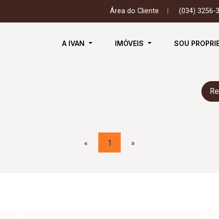
Área do Cliente
|
(034) 3256-
A IVAN
IMÓVEIS
SOU PROPRI
Re
«
1
»