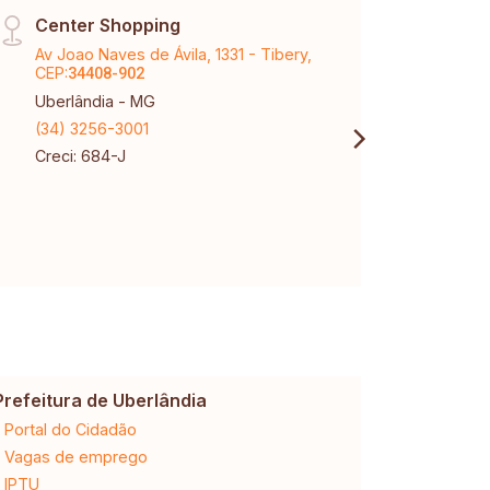
Center Shopping
Vinh
Av Joao Naves de Ávila, 1331 - Tibery,
Aveni
CEP:
Karaí
34408-902
Uberlândia - MG
Uberl
(34) 3256-3001
(34) 
Creci: 684-J
Creci
CNPJ:
Prefeitura de Uberlândia
Cemig
Portal do Cidadão
2ª via da 
Vagas de emprego
Ligação n
IPTU
Desligam