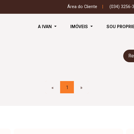
Área do Cliente
|
(034) 3256-
A IVAN
IMÓVEIS
SOU PROPRI
Re
«
1
»