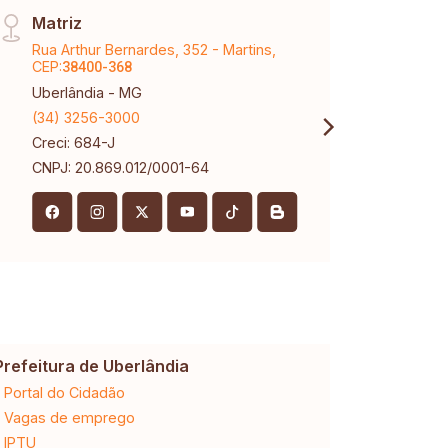
Matriz
Arag
Rua Arthur Bernardes, 352 - Martins,
Aveni
CEP:
CEP:
38400-368
3
Uberlândia - MG
Aragu
(34) 3256-3000
(34) 
Creci: 684-J
Creci
CNPJ: 20.869.012/0001-64
Prefeitura de Uberlândia
Cemig
Portal do Cidadão
2ª via da 
Vagas de emprego
Ligação n
IPTU
Desligam