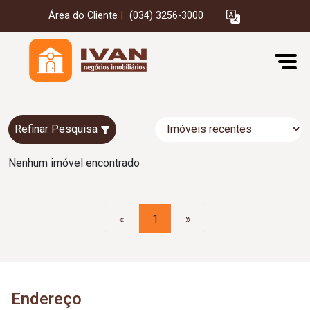
Área do Cliente
|
(034) 3256-3000
Refinar Pesquisa
Nenhum imóvel encontrado
«
1
»
Endereço