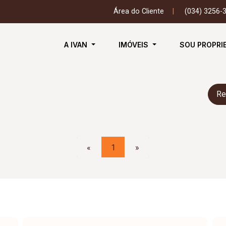
Área do Cliente
|
(034) 3256-
A IVAN
IMÓVEIS
SOU PROPRI
Re
«
1
»