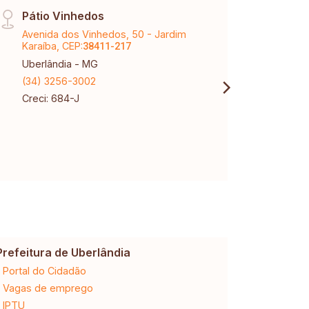
Pátio Vinhedos
Tem 
Avenida dos Vinhedos, 50 - Jardim
Aveni
Karaíba, CEP:
Tubal
38411-217
Uberlândia - MG
Uberl
(34) 3256-3002
(34) 
Creci: 684-J
Creci
Prefeitura de Uberlândia
Cemig
Portal do Cidadão
2ª via da 
Vagas de emprego
Ligação n
IPTU
Desligam